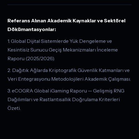
Referans Alınan Akademik Kaynaklar ve Sektörel
Dökümantasyonlar:
1. Global Dijital Sistemlerde Yük Dengeleme ve
Kesintisiz Sunucu Geçiş Mekanizmaları İnceleme
Raporu (2025/2026).
2. Dağıtık Ağlarda Kriptografik Güvenlik Katmanları ve
Veri Entegrasyonu Metodolojileri Akademik Çalışması.
3. eCOGRA Global iGaming Raporu — Gelişmiş RNG
Dağılımları ve Rastlantısallık Doğrulama Kriterleri
Özeti.