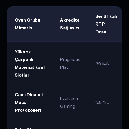
Sertifikalı
Oyun Grubu
Akredite
RTP
Mimarisi
Sağlayıcı
Oranı
Yüksek
Çarpanlı
Pragmatic
%96.65
Matematiksel
Play
Slotlar
Canlı Dinamik
Evolution
Masa
%97.30
Gaming
Protokolleri