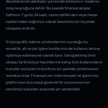
denetlenerek dakikalar içerisinde blokzincir madenci
onay kuyruğuna iletilir. Bu sayede finansal akışlar,
haftanın 7 günü 24 saati, resmi tatillerden veya mesai
saatlerinden bağımsız olarak kesintisiz bir biçimde
nihayete erdirilir.
Kriptografik ödeme yöntemlerinin sunduğu bu
esneklik, alt ve üst işlem limitlerinin de kullanıcı lehine
optimize edilmesine olanak tanır. Genişletilmiş limit
skalası, farklı bütçe hacimlerine sahip tüm kullanıcıların
transfer süreçlerini konforlu bir şekilde yönetmesini
mümkün kılar. Finansal veri mahremiyeti ve işlem hızı,
platformun kurumsal güvenilirlik vizyonunun en
sarsılmaz sütunları arasında yer almaktadır.