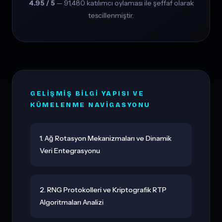
4.95 / 5
— 91,480 katılımcı oylaması ile şeffaf olarak
tescillenmiştir.
GELIŞMIŞ BILGI YAPISI VE
KÜMELENME NAVIGASYONU
1. Ağ Rotasyon Mekanizmaları ve Dinamik
Veri Entegrasyonu
2. RNG Protokolleri ve Kriptografik RTP
Algoritmaları Analizi