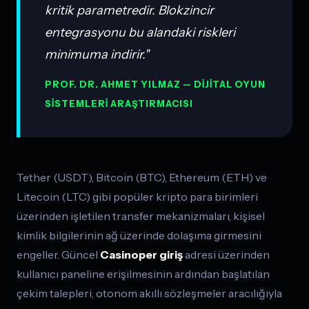
kritik parametredir. Blokzincir
entegrasyonu bu alandaki riskleri
minimuma indirir."
PROF. DR. AHMET YILMAZ — DIJITAL OYUN
SISTEMLERI ARAŞTIRMACISI
Tether (USDT), Bitcoin (BTC), Ethereum (ETH) ve
Litecoin (LTC) gibi popüler kripto para birimleri
üzerinden işletilen transfer mekanizmaları, kişisel
kimlik bilgilerinin ağ üzerinde dolaşıma girmesini
engeller. Güncel
Casinoper giriş
adresi üzerinden
kullanıcı paneline erişilmesinin ardından başlatılan
çekim talepleri, otonom akıllı sözleşmeler aracılığıyla