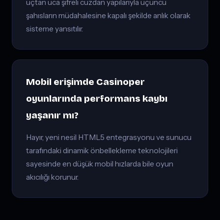
uçtan uca şifreli cüzdan yapılarıyla üçüncü
şahısların müdahalesine kapalı şekilde anlık olarak
sisteme yansıtılır.
Mobil erişimde Casinoper
oyunlarında performans kaybı
yaşanır mı?
Hayır, yeni nesil HTML5 entegrasyonu ve sunucu
tarafındaki dinamik önbellekleme teknolojileri
sayesinde en düşük mobil hızlarda bile oyun
akıcılığı korunur.