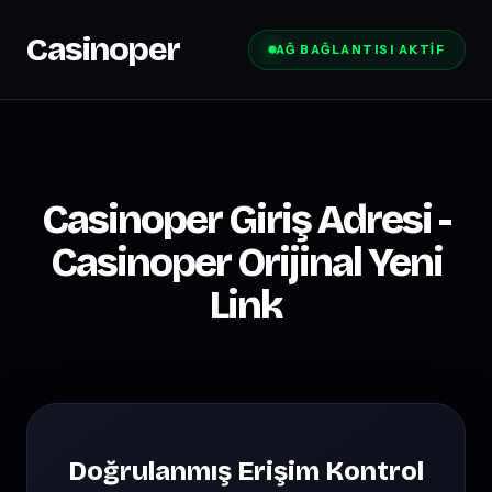
Casinoper
AĞ BAĞLANTISI AKTIF
Casinoper Giriş Adresi -
Casinoper Orijinal Yeni
Link
Doğrulanmış Erişim Kontrol