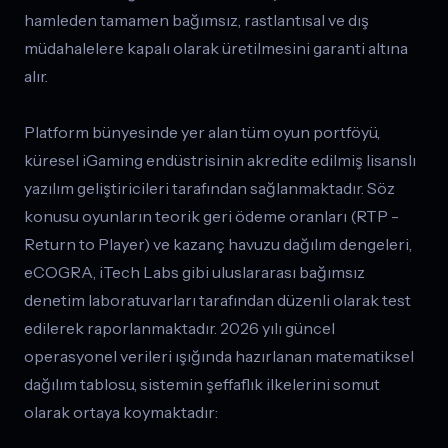
hamleden tamamen bağımsız, rastlantısal ve dış
müdahalelere kapalı olarak üretilmesini garanti altına
alır.
Platform bünyesinde yer alan tüm oyun portföyü,
küresel iGaming endüstrisinin akredite edilmiş lisanslı
yazılım geliştiricileri tarafından sağlanmaktadır. Söz
konusu oyunların teorik geri ödeme oranları (RTP -
Return to Player) ve kazanç havuzu dağılım dengeleri,
eCOGRA, iTech Labs gibi uluslararası bağımsız
denetim laboratuvarları tarafından düzenli olarak test
edilerek raporlanmaktadır. 2026 yılı güncel
operasyonel verileri ışığında hazırlanan matematiksel
dağılım tablosu, sistemin şeffaflık ilkelerini somut
olarak ortaya koymaktadır: