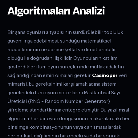
Algoritmaları Analizi
Bir şans oyunları altyapısının sürdürülebilir topluluk
güveni inşa edebilmesi, sunduğu matematiksel
modellemenin ne derece şeffaf ve denetlenebilir
olduğu ile doğrudan ilişkilidir. Oyuncuların katılım
gösterdikleri tüm oyun süreçlerinde mutlak adaletin
sağlandığından emin olmaları gerekir.
Casinoper
veri
mimarisi, bu gereksinimi karşılamak adına sistem
genelindeki tüm oyun motorlarını Rastlantısal Sayı
Üreticisi (RNG - Random Number Generator)
şifreleme standartlarına entegre etmiştir. Bu yazılımsal
algoritma, her bir oyun döngüsünün, makaralardaki her
bir simge kombinasyonunun veya canlı masalardaki
her bir kart dağılımının bir önceki ya da bir sonraki