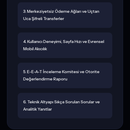
3. Merkeziyetsiz Ödeme Ağları ve Uçtan
Uca Şifreli Transferler
4. Kullanıcı Deneyimi, Sayfa Hızı ve Evrensel
Mobil Akıcılık
5. E-E-A-T İnceleme Komitesi ve Otorite
Değerlendirme Raporu
6. Teknik Altyapı Sıkça Sorulan Sorular ve
Analitik Yanıtlar