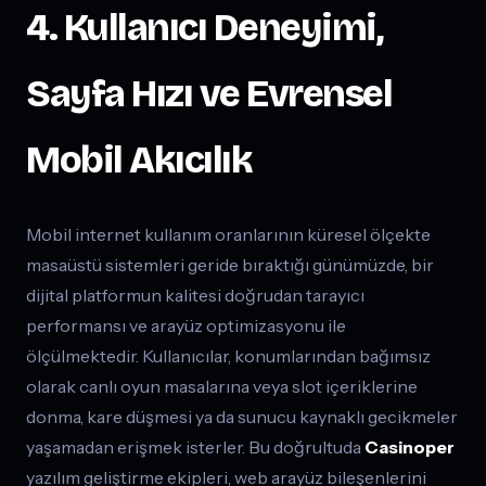
4. Kullanıcı Deneyimi,
Sayfa Hızı ve Evrensel
Mobil Akıcılık
Mobil internet kullanım oranlarının küresel ölçekte
masaüstü sistemleri geride bıraktığı günümüzde, bir
dijital platformun kalitesi doğrudan tarayıcı
performansı ve arayüz optimizasyonu ile
ölçülmektedir. Kullanıcılar, konumlarından bağımsız
olarak canlı oyun masalarına veya slot içeriklerine
donma, kare düşmesi ya da sunucu kaynaklı gecikmeler
yaşamadan erişmek isterler. Bu doğrultuda
Casinoper
yazılım geliştirme ekipleri, web arayüz bileşenlerini