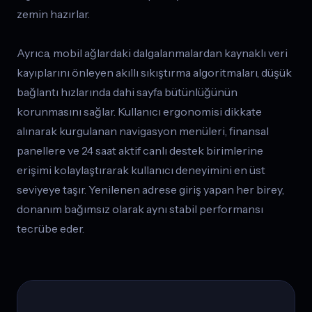
zemin hazırlar.
Ayrıca, mobil ağlardaki dalgalanmalardan kaynaklı veri
kayıplarını önleyen akıllı sıkıştırma algoritmaları, düşük
bağlantı hızlarında dahi sayfa bütünlüğünün
korunmasını sağlar. Kullanıcı ergonomisi dikkate
alınarak kurgulanan navigasyon menüleri, finansal
panellere ve 24 saat aktif canlı destek birimlerine
erişimi kolaylaştırarak kullanıcı deneyimini en üst
seviyeye taşır. Yenilenen adrese giriş yapan her birey,
donanım bağımsız olarak aynı stabil performansı
tecrübe eder.