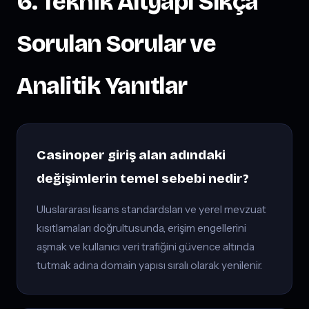
6. Teknik Altyapı Sıkça
Sorulan Sorular ve
Analitik Yanıtlar
Casinoper giriş alan adındaki
değişimlerin temel sebebi nedir?
Uluslararası lisans standardsları ve yerel mevzuat
kısıtlamaları doğrultusunda, erişim engellerini
aşmak ve kullanıcı veri trafiğini güvence altında
tutmak adına domain yapısı sıralı olarak yenilenir.