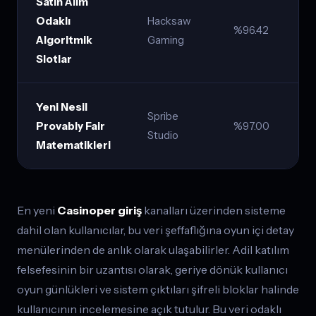
Satın Alım
Odaklı
Hacksaw
%96.42
Algoritmik
Gaming
Slotlar
Yeni Nesil
Spribe
Provably Fair
%97.00
Studio
Matematikleri
En yeni
Casinoper giriş
kanalları üzerinden sisteme
dahil olan kullanıcılar, bu veri şeffaflığına oyun içi detay
menülerinden de anlık olarak ulaşabilirler. Adil katılım
felsefesinin bir uzantısı olarak, geriye dönük kullanıcı
oyun günlükleri ve sistem çıktıları şifreli bloklar halinde
kullanıcının incelemesine açık tutulur. Bu veri odaklı