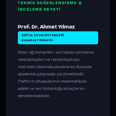
TEKNIK DEĞERLENDIRME &
İNCELEME HEYETI
Prof. Dr. Ahmet Yılmaz
DIJITAL OYUN SISTEMLERI
BAŞARAŞTIRMACISI
Siber ağ mimarileri, veri tabanı şifreleme
metodolojileri ve rastlantısal sayı
matrisleri alanında uluslararası düzeyde
akademik çalışmalar yürütmektedir.
Platform altyapılarının matematiksel
adalet ve veri bütünlüğü süreçlerini
denetlemektedir.