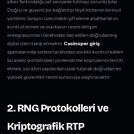
siber farkındalığı üst seviyede tutmayı zorunlu kılar.
Doğru ve güvenli bir bağlantıyı teyit etmenin birincil
yöntemi, tarayıcı üzerindeki şifreleme anahtarlarını
kontrol etmek ve markanın resmi iletişim
entegrasyonları tarafından ilan edilen doğrulanmış
dijital izleri takip etmektir.
Casinoper giriş
aşamalarında, sistem tarafından sürekli kontrol edilen
bu analiz portalındaki yönlendirme köprülerini tercih
etmek, sizi klon yapılardan uzak tutarak doğrudan en
yüksek güvenlikli resmi sunucuya ulaştıracaktır.
2. RNG Protokolleri ve
Kriptografik RTP