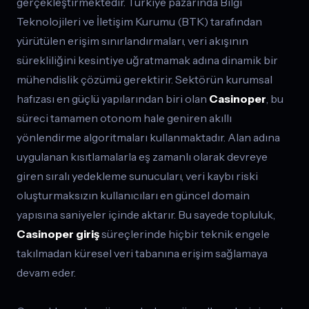
gerçekleştirmektedir. Türkiye pazarında Bilgi
Teknolojileri ve İletişim Kurumu (BTK) tarafından
yürütülen erişim sınırlandırmaları, veri akışının
sürekliliğini kesintiye uğratmamak adına dinamik bir
mühendislik çözümü gerektirir. Sektörün kurumsal
hafızası en güçlü yapılarından biri olan
Casinoper
, bu
süreci tamamen otonom hale geniren akıllı
yönlendirme algoritmaları kullanmaktadır. Alan adına
uygulanan kısıtlamalarla eş zamanlı olarak devreye
giren sıralı yedekleme sunucuları, veri kaybı riski
oluşturmaksızın kullanıcıları en güncel domain
yapısına saniyeler içinde aktarır. Bu sayede topluluk,
Casinoper giriş
süreçlerinde hiçbir teknik engele
takılmadan küresel veri tabanına erişim sağlamaya
devam eder.