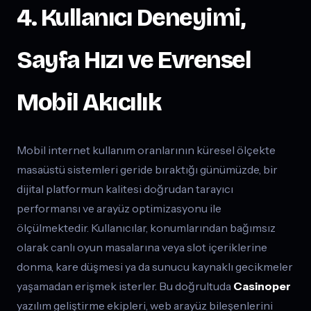
4. Kullanıcı Deneyimi,
Sayfa Hızı ve Evrensel
Mobil Akıcılık
Mobil internet kullanım oranlarının küresel ölçekte
masaüstü sistemleri geride bıraktığı günümüzde, bir
dijital platformun kalitesi doğrudan tarayıcı
performansı ve arayüz optimizasyonu ile
ölçülmektedir. Kullanıcılar, konumlarından bağımsız
olarak canlı oyun masalarına veya slot içeriklerine
donma, kare düşmesi ya da sunucu kaynaklı gecikmeler
yaşamadan erişmek isterler. Bu doğrultuda
Casinoper
yazılım geliştirme ekipleri, web arayüz bileşenlerini