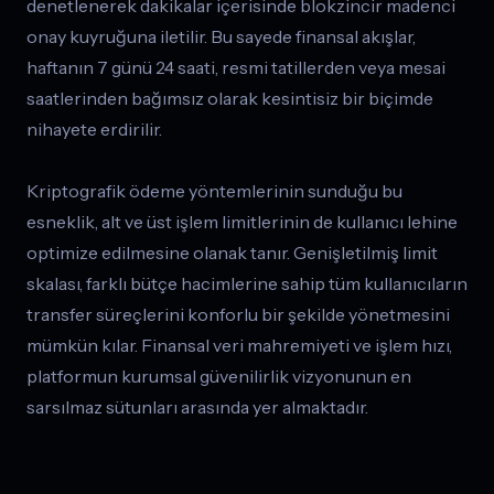
denetlenerek dakikalar içerisinde blokzincir madenci
onay kuyruğuna iletilir. Bu sayede finansal akışlar,
haftanın 7 günü 24 saati, resmi tatillerden veya mesai
saatlerinden bağımsız olarak kesintisiz bir biçimde
nihayete erdirilir.
Kriptografik ödeme yöntemlerinin sunduğu bu
esneklik, alt ve üst işlem limitlerinin de kullanıcı lehine
optimize edilmesine olanak tanır. Genişletilmiş limit
skalası, farklı bütçe hacimlerine sahip tüm kullanıcıların
transfer süreçlerini konforlu bir şekilde yönetmesini
mümkün kılar. Finansal veri mahremiyeti ve işlem hızı,
platformun kurumsal güvenilirlik vizyonunun en
sarsılmaz sütunları arasında yer almaktadır.