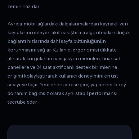
zemin hazırlar.
Ayrıca, mobil ağlardaki dalgalanmalardan kaynaklı veri
kayıplarını önleyen akıllı sıkıştırma algoritmaları, düşük
bağlantı hızlarında dahi sayfa bütünlüğünün
korunmasını sağlar. Kullanıcı ergonomisi dikkate
alınarak kurgulanan navigasyon menüleri, finansal
panellere ve 24 saat aktif canlı destek birimlerine
erişimi kolaylaştırarak kullanıcı deneyimini en üst
seviyeye taşır. Yenilenen adrese giriş yapan her birey,
donanım bağımsız olarak aynı stabil performansı
tecrübe eder.