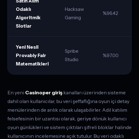
Satın Alım
Odaklı
Hacksaw
%96.42
Algoritmik
Gaming
Slotlar
Yeni Nesil
Spribe
Provably Fair
%97.00
Studio
Matematikleri
En yeni
Casinoper giriş
kanalları üzerinden sisteme
dahil olan kullanıcılar, bu veri şeffaflığına oyun içi detay
menülerinden de anlık olarak ulaşabilirler. Adil katılım
felsefesinin bir uzantısı olarak, geriye dönük kullanıcı
oyun günlükleri ve sistem çıktıları şifreli bloklar halinde
kullanıcının incelemesine açık tutulur. Bu veri odaklı