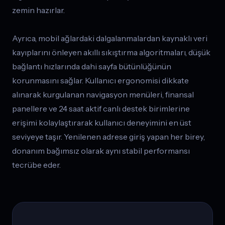
zemin hazırlar.
Ayrıca, mobil ağlardaki dalgalanmalardan kaynaklı veri
kayıplarını önleyen akıllı sıkıştırma algoritmaları, düşük
bağlantı hızlarında dahi sayfa bütünlüğünün
korunmasını sağlar. Kullanıcı ergonomisi dikkate
alınarak kurgulanan navigasyon menüleri, finansal
panellere ve 24 saat aktif canlı destek birimlerine
erişimi kolaylaştırarak kullanıcı deneyimini en üst
seviyeye taşır. Yenilenen adrese giriş yapan her birey,
donanım bağımsız olarak aynı stabil performansı
tecrübe eder.