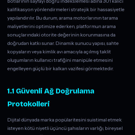
botlarının sayfayı doğru indekslemesi adına 301 kalıcı
kalifikasyon yönlendirmeleri stratejik bir hassasiyetle
yapılandırılır. Bu durum, arama motorlarının tarama
maliyetlerini optimize ederken, platformun arama
sonuçlarındaki otorite değerinin korunmasına da
doğrudan katkı sunar. Dinamik sunucu yapısı, sahte
kopyaların veya kimlik avı amacıyla açılmış taklit
oluşumların kullanıcı trafiğini manipüle etmesini
engelleyen güçlü bir kalkan vazifesi görmektedir.
1.1 Güvenli Ağ Doğrulama
Protokolleri
Dijital dünyada marka popülaritesini suistimal etmek
isteyen kötü niyetli üçüncü şahısların varlığı, bireysel