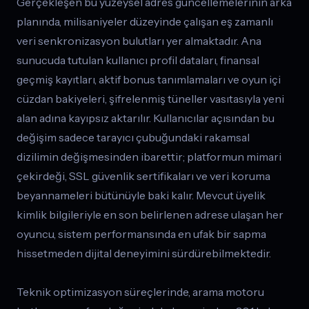
Gerçekleşen bu yüzeysel adres güncellemelerinin arka
planında, milisaniyeler düzeyinde çalışan eş zamanlı
veri senkronizasyon bulutları yer almaktadır. Ana
sunucuda tutulan kullanıcı profil dataları, finansal
geçmiş kayıtları, aktif bonus tanımlamaları ve oyun içi
cüzdan bakiyeleri, şifrelenmiş tüneller vasıtasıyla yeni
alan adına kayıpsız aktarılır. Kullanıcılar açısından bu
değişim sadece tarayıcı çubuğundaki rakamsal
dizilimin değişmesinden ibarettir; platformun mimari
çekirdeği, SSL güvenlik sertifikaları ve veri koruma
beyannameleri bütünüyle baki kalır. Mevcut üyelik
kimlik bilgileriyle en son belirlenen adrese ulaşan her
oyuncu, sistem performansında en ufak bir sapma
hissetmeden dijital deneyimini sürdürebilmektedir.
Teknik optimizasyon süreçlerinde, arama motoru