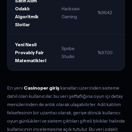
Satın Alım
Odaklı
Hacksaw
%96.42
Algoritmik
Gaming
Slotlar
Yeni Nesil
Spribe
Provably Fair
%97.00
Studio
Matematikleri
En yeni
Casinoper giriş
kanalları üzerinden sisteme
dahil olan kullanıcılar, bu veri şeffaflığına oyun içi detay
menülerinden de anlık olarak ulaşabilirler. Adil katılım
felsefesinin bir uzantısı olarak, geriye dönük kullanıcı
oyun günlükleri ve sistem çıktıları şifreli bloklar halinde
kullanıcının incelemesine açık tutulur. Bu veri odaklı