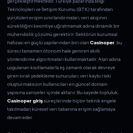
gerçekleştirmektedir. Türkiye pazarında Bilgi
Teknolojileri ve İletişim Kurumu (BTK) tarafından
yürütülen erişim sınırlandırmaları, veri akışının
sürekliliğini kesintiye uğratmamak adına dinamik bir
mühendislik çözümü gerektirir. Sektörün kurumsal
hafızası en güçlü yapılarından biri olan
Casinoper
, bu
süreci tamamen otonom hale geniren akıllı
yönlendirme algoritmaları kullanmaktadır. Alan adına
uygulanan kısıtlamalarla eş zamanlı olarak devreye
giren sıralı yedekleme sunucuları, veri kaybı riski
oluşturmaksızın kullanıcıları en güncel domain
yapısına saniyeler içinde aktarır. Bu sayede topluluk,
Casinoper giriş
süreçlerinde hiçbir teknik engele
takılmadan küresel veri tabanına erişim sağlamaya
devam eder.