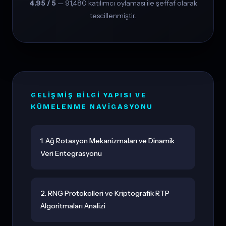
4.95 / 5
— 91,480 katılımcı oylaması ile şeffaf olarak
tescillenmiştir.
GELIŞMIŞ BILGI YAPISI VE
KÜMELENME NAVIGASYONU
1. Ağ Rotasyon Mekanizmaları ve Dinamik
Veri Entegrasyonu
2. RNG Protokolleri ve Kriptografik RTP
Algoritmaları Analizi