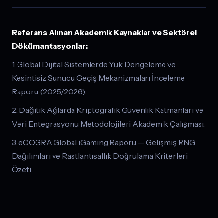
Referans Alınan Akademik Kaynaklar ve Sektörel
Dökümantasyonlar:
1. Global Dijital Sistemlerde Yük Dengeleme ve
Kesintisiz Sunucu Geçiş Mekanizmaları İnceleme
Raporu (2025/2026).
2. Dağıtık Ağlarda Kriptografik Güvenlik Katmanları ve
Veri Entegrasyonu Metodolojileri Akademik Çalışması.
3. eCOGRA Global iGaming Raporu — Gelişmiş RNG
Dağılımları ve Rastlantısallık Doğrulama Kriterleri
Özeti.