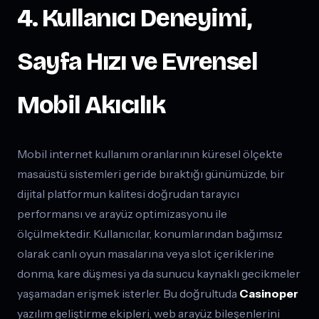
4. Kullanıcı Deneyimi,
Sayfa Hızı ve Evrensel
Mobil Akıcılık
Mobil internet kullanım oranlarının küresel ölçekte
masaüstü sistemleri geride bıraktığı günümüzde, bir
dijital platformun kalitesi doğrudan tarayıcı
performansı ve arayüz optimizasyonu ile
ölçülmektedir. Kullanıcılar, konumlarından bağımsız
olarak canlı oyun masalarına veya slot içeriklerine
donma, kare düşmesi ya da sunucu kaynaklı gecikmeler
yaşamadan erişmek isterler. Bu doğrultuda
Casinoper
yazılım geliştirme ekipleri, web arayüz bileşenlerini