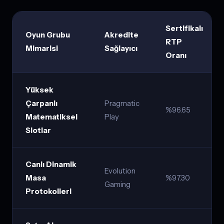
Sertifikalı
Oyun Grubu
Akredite
RTP
Mimarisi
Sağlayıcı
Oranı
Yüksek
Çarpanlı
Pragmatic
%96.65
Matematiksel
Play
Slotlar
Canlı Dinamik
Evolution
Masa
%97.30
Gaming
Protokolleri