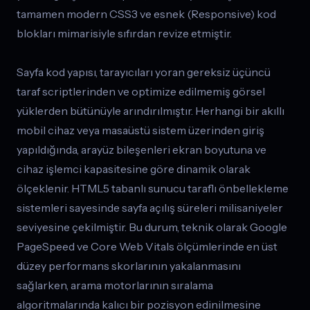
tamamen modern CSS3 ve esnek (Responsive) kod
blokları mimarisiyle sıfırdan revize etmiştir.
Sayfa kod yapısı, tarayıcıları yoran gereksiz üçüncü
taraf scriptlerinden ve optimize edilmemiş görsel
yüklerden bütünüyle arındırılmıştır. Herhangi bir akıllı
mobil cihaz veya masaüstü sistem üzerinden giriş
yapıldığında, arayüz bileşenleri ekran boyutuna ve
cihaz işlemci kapasitesine göre dinamik olarak
ölçeklenir. HTML5 tabanlı sunucu taraflı önbellekleme
sistemleri sayesinde sayfa açılış süreleri milisaniyeler
seviyesine çekilmiştir. Bu durum, teknik olarak Google
PageSpeed ve Core Web Vitals ölçümlerinde en üst
düzey performans skorlarının yakalanmasını
sağlarken, arama motorlarının sıralama
algoritmalarında kalıcı bir pozisyon edinilmesine