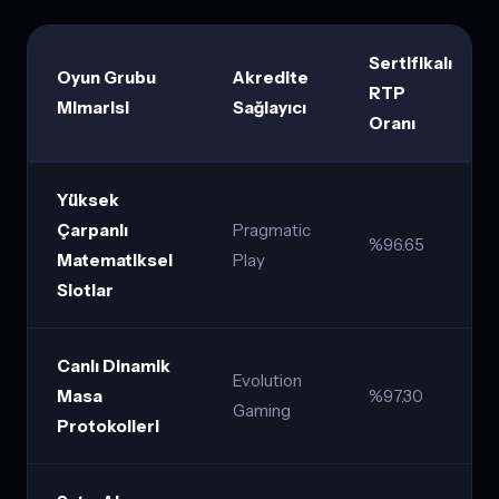
Sertifikalı
Oyun Grubu
Akredite
RTP
Mimarisi
Sağlayıcı
Oranı
Yüksek
Çarpanlı
Pragmatic
%96.65
Matematiksel
Play
Slotlar
Canlı Dinamik
Evolution
Masa
%97.30
Gaming
Protokolleri