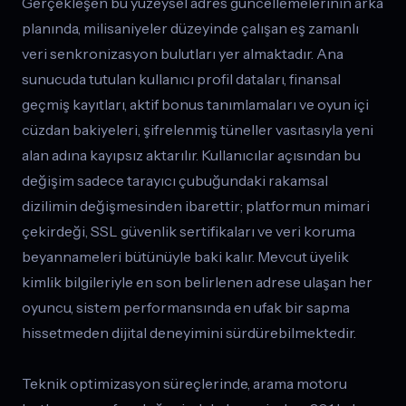
Gerçekleşen bu yüzeysel adres güncellemelerinin arka
planında, milisaniyeler düzeyinde çalışan eş zamanlı
veri senkronizasyon bulutları yer almaktadır. Ana
sunucuda tutulan kullanıcı profil dataları, finansal
geçmiş kayıtları, aktif bonus tanımlamaları ve oyun içi
cüzdan bakiyeleri, şifrelenmiş tüneller vasıtasıyla yeni
alan adına kayıpsız aktarılır. Kullanıcılar açısından bu
değişim sadece tarayıcı çubuğundaki rakamsal
dizilimin değişmesinden ibarettir; platformun mimari
çekirdeği, SSL güvenlik sertifikaları ve veri koruma
beyannameleri bütünüyle baki kalır. Mevcut üyelik
kimlik bilgileriyle en son belirlenen adrese ulaşan her
oyuncu, sistem performansında en ufak bir sapma
hissetmeden dijital deneyimini sürdürebilmektedir.
Teknik optimizasyon süreçlerinde, arama motoru