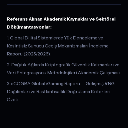
Referans Alınan Akademik Kaynaklar ve Sektörel
Dökümantasyonlar:
1. Global Dijital Sistemlerde Yük Dengeleme ve
Kesintisiz Sunucu Geçiş Mekanizmaları İnceleme
Raporu (2025/2026).
2. Dağıtık Ağlarda Kriptografik Güvenlik Katmanları ve
Veri Entegrasyonu Metodolojileri Akademik Çalışması.
3. eCOGRA Global iGaming Raporu — Gelişmiş RNG
Dağılımları ve Rastlantısallık Doğrulama Kriterleri
Özeti.