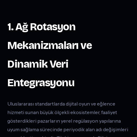
1. Ağ Rotasyon
Mekanizmaları ve
Dinamik Veri
Entegrasyonu
Uluslararası standartlarda dijital oyun ve eğlence
hizmeti sunan büyük ölçekli ekosistemler, faaliyet
gösterdikleri pazarların yerel regülasyon yapılarına
uyum sağlama sürecinde periyodik alan adı değişimleri