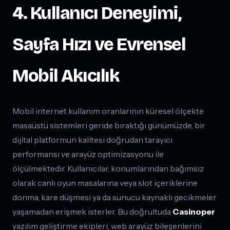
4. Kullanıcı Deneyimi,
Sayfa Hızı ve Evrensel
Mobil Akıcılık
Mobil internet kullanım oranlarının küresel ölçekte
masaüstü sistemleri geride bıraktığı günümüzde, bir
dijital platformun kalitesi doğrudan tarayıcı
performansı ve arayüz optimizasyonu ile
ölçülmektedir. Kullanıcılar, konumlarından bağımsız
olarak canlı oyun masalarına veya slot içeriklerine
donma, kare düşmesi ya da sunucu kaynaklı gecikmeler
yaşamadan erişmek isterler. Bu doğrultuda
Casinoper
yazılım geliştirme ekipleri, web arayüz bileşenlerini