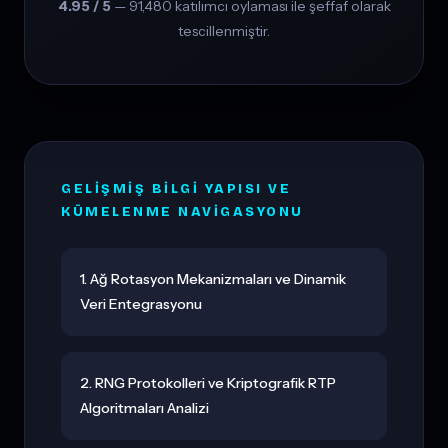
4.95 / 5
— 91,480 katılımcı oylaması ile şeffaf olarak
tescillenmiştir.
GELIŞMIŞ BILGI YAPISI VE
KÜMELENME NAVIGASYONU
1. Ağ Rotasyon Mekanizmaları ve Dinamik
Veri Entegrasyonu
2. RNG Protokolleri ve Kriptografik RTP
Algoritmaları Analizi