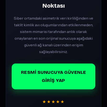
Noktası
Siber ortamdaki asimetrik veri kirliliğinden ve
taklit kimlik avı oluşumlarından etkilenmeden,
sistem mimarisi tarafından anlık olarak
onaylanan en son orijinal sunucuya aşağıdaki
güvenli ağ kanalı üzerinden erişim
sağlayabilirsiniz.
RESMI SUNUCUYA GÜVENLE
GIRIŞ YAP
★★★★★