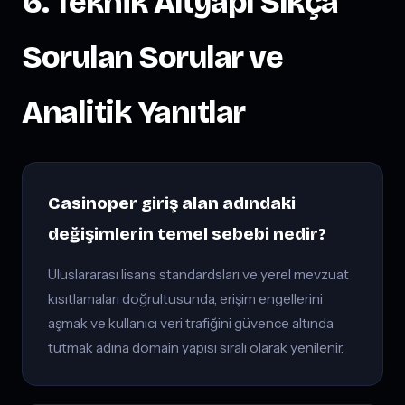
6. Teknik Altyapı Sıkça
Sorulan Sorular ve
Analitik Yanıtlar
Casinoper giriş alan adındaki
değişimlerin temel sebebi nedir?
Uluslararası lisans standardsları ve yerel mevzuat
kısıtlamaları doğrultusunda, erişim engellerini
aşmak ve kullanıcı veri trafiğini güvence altında
tutmak adına domain yapısı sıralı olarak yenilenir.