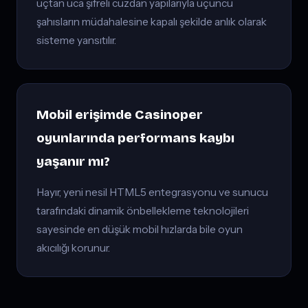
uçtan uca şifreli cüzdan yapılarıyla üçüncü
şahısların müdahalesine kapalı şekilde anlık olarak
sisteme yansıtılır.
Mobil erişimde Casinoper
oyunlarında performans kaybı
yaşanır mı?
Hayır, yeni nesil HTML5 entegrasyonu ve sunucu
tarafındaki dinamik önbellekleme teknolojileri
sayesinde en düşük mobil hızlarda bile oyun
akıcılığı korunur.