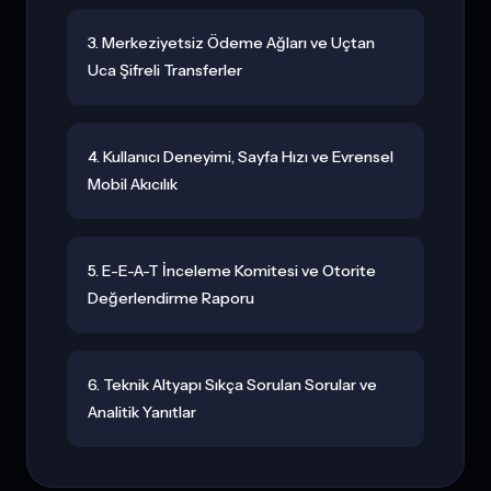
3. Merkeziyetsiz Ödeme Ağları ve Uçtan
Uca Şifreli Transferler
4. Kullanıcı Deneyimi, Sayfa Hızı ve Evrensel
Mobil Akıcılık
5. E-E-A-T İnceleme Komitesi ve Otorite
Değerlendirme Raporu
6. Teknik Altyapı Sıkça Sorulan Sorular ve
Analitik Yanıtlar