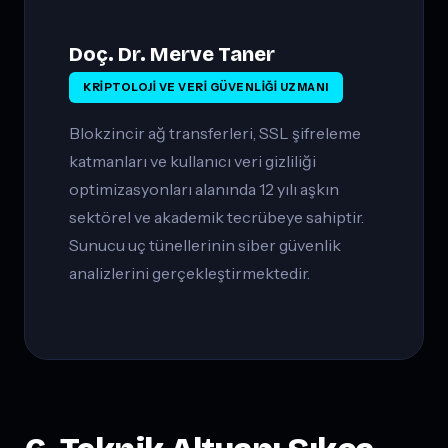
Doç. Dr. Merve Taner
KRIPTOLOJI VE VERI GÜVENLIĞI UZMANI
Blokzincir ağ transferleri, SSL şifreleme
katmanları ve kullanıcı veri gizliliği
optimizasyonları alanında 12 yılı aşkın
sektörel ve akademik tecrübeye sahiptir.
Sunucu uç tünellerinin siber güvenlik
analizlerini gerçekleştirmektedir.