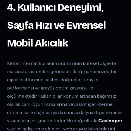
4. Kullanıcı Deneyimi,
Sayfa Hızı ve Evrensel
Mobil Akıcılık
Mobil internet kullanım oranlarının küresel ölçekte
masaüstü sistemleri geride bıraktığı günümüzde, bir
dijital platformun kalitesi doğrudan tarayıcı
performansı ve arayüz optimizasyonu ile
ölçülmektedir. Kullanıcılar, konumlarından bağımsız
olarak canlı oyun masalarına veya slot içeriklerine
donma, kare düşmesi ya da sunucu kaynaklı gecikmeler
yaşamadan erişmek isterler. Bu doğrultuda
Casinoper
yazılım geliştirme ekipleri, web arayüz bileşenlerini